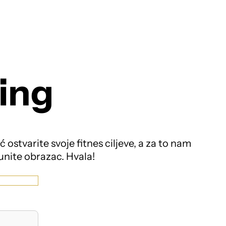
Prijavi se ->
rupni treninzi
Hyrox
Dream body
Blog
ning
ostvarite svoje fitnes ciljeve, a za to nam
unite obrazac. Hvala!