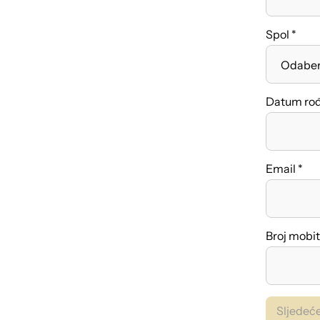
Spol *
Datum rođ
Email *
Broj mobit
Sljedeć