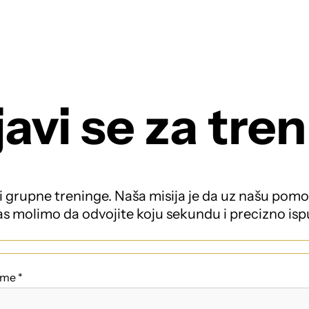
O nama
Cjenik
Individualni treninzi
G
javi se za tre
i grupne treninge. Naša misija je da uz našu pomoć 
s molimo da odvojite koju sekundu i precizno isp
ime *