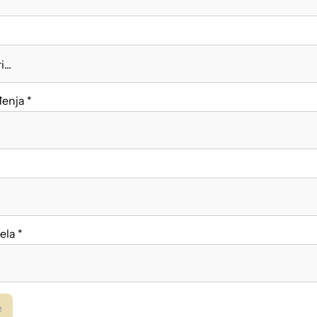
enja *
ela *
e